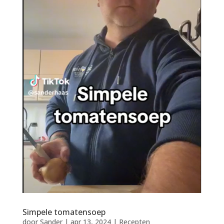
Simpele tomatensoep
door
Sander
|
apr 13, 2024
|
Recepten